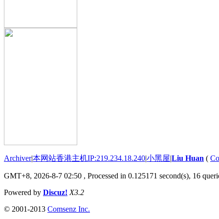
Archiver
|
本网站香港主机IP:219.234.18.240
|
小黑屋
|
Liu Huan
(
Co
GMT+8, 2026-8-7 02:50
, Processed in 0.125171 second(s), 16 querie
Powered by
Discuz!
X3.2
© 2001-2013
Comsenz Inc.