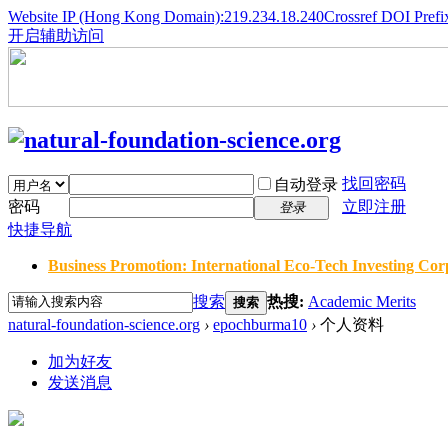
Website IP (Hong Kong Domain):219.234.18.240
Crossref DOI Prefi
开启辅助访问
找回密码
自动登录
密码
立即注册
登录
快捷导航
Business Promotion: International Eco-Tech Investing Corp
搜索
热搜:
Academic Merits
搜索
natural-foundation-science.org
›
epochburma10
›
个人资料
加为好友
发送消息