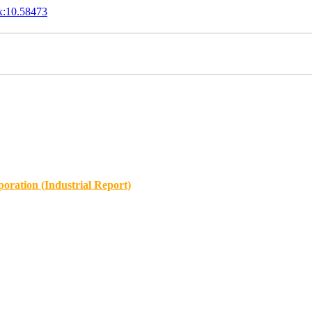
x:10.58473
oration (Industrial Report)