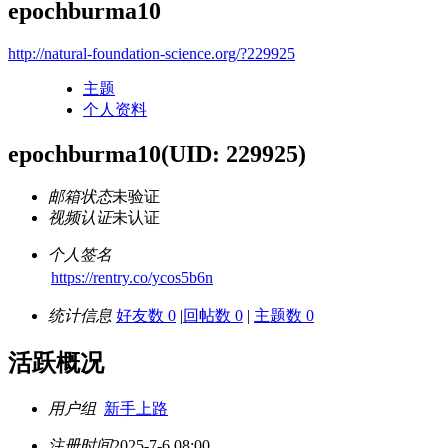
epochburma10
http://natural-foundation-science.org/?229925
主题
个人资料
epochburma10
(UID: 229925)
邮箱状态
未验证
视频认证
未认证
个人签名
https://rentry.co/ycos5b6n
统计信息
好友数 0
|
回帖数 0
|
主题数 0
活跃概况
用户组
新手上路
注册时间
2025-7-6 08:00