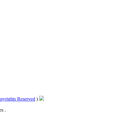
pyrights Reserved
)
s .