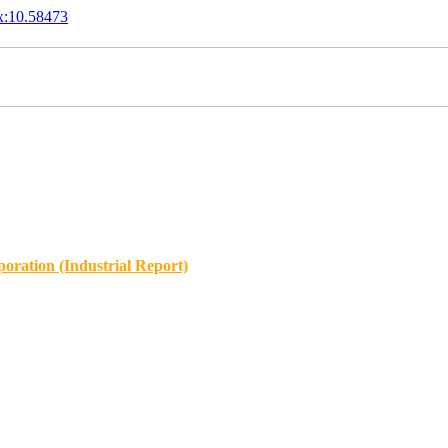
x:10.58473
oration (Industrial Report)