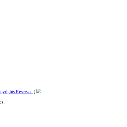
pyrights Reserved
)
s .