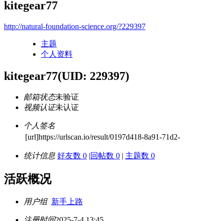
kitegear77
http://natural-foundation-science.org/?229397
主题
个人资料
kitegear77
(UID: 229397)
邮箱状态
未验证
视频认证
未认证
个人签名
[url]https://urlscan.io/result/0197d418-8a91-71d2-
统计信息
好友数 0
|
回帖数 0
|
主题数 0
活跃概况
用户组
新手上路
注册时间
2025-7-4 13:45