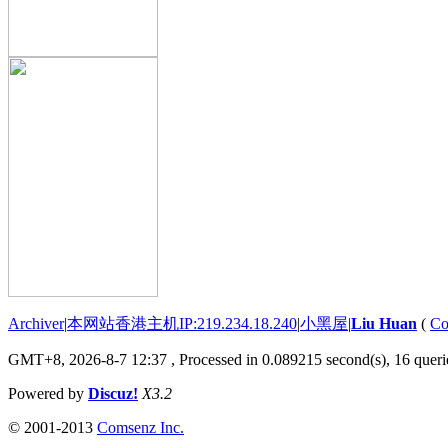
Archiver
|
本网站香港主机IP:219.234.18.240
|
小黑屋
|
Liu Huan
(
Co
GMT+8, 2026-8-7 12:37
, Processed in 0.089215 second(s), 16 querie
Powered by
Discuz!
X3.2
© 2001-2013
Comsenz Inc.