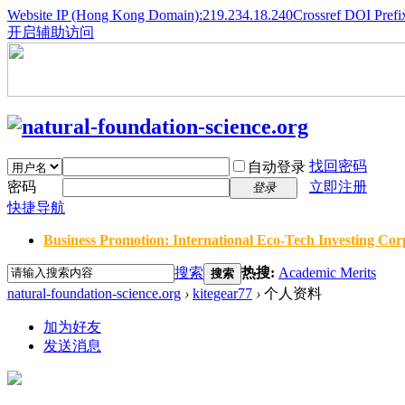
Website IP (Hong Kong Domain):219.234.18.240
Crossref DOI Prefi
开启辅助访问
找回密码
自动登录
密码
立即注册
登录
快捷导航
Business Promotion: International Eco-Tech Investing Corp
搜索
热搜:
Academic Merits
搜索
natural-foundation-science.org
›
kitegear77
›
个人资料
加为好友
发送消息