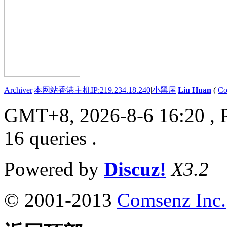
Archiver
|
本网站香港主机IP:219.234.18.240
|
小黑屋
|
Liu Huan
(
Co
GMT+8, 2026-8-6 16:20
, 
16 queries .
Powered by
Discuz!
X3.2
© 2001-2013
Comsenz Inc.