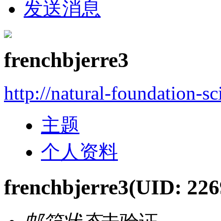
发送消息
frenchbjerre3
http://natural-foundation-s
主题
个人资料
frenchbjerre3
(UID: 226