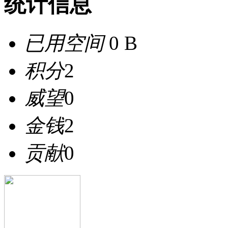
统计信息
已用空间
0 B
积分
2
威望
0
金钱
2
贡献
0