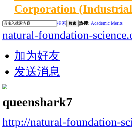
Corporation (Industria
搜索
热搜:
Academic Merits
搜索
natural-foundation-science.
加为好友
发送消息
queenshark7
http://natural-foundation-s