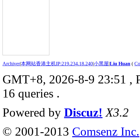
Archiver
|
本网站香港主机IP:219.234.18.240
|
小黑屋
|
Liu Huan
(
Co
GMT+8, 2026-8-9 23:51
, 
16 queries .
Powered by
Discuz!
X3.2
© 2001-2013
Comsenz Inc.