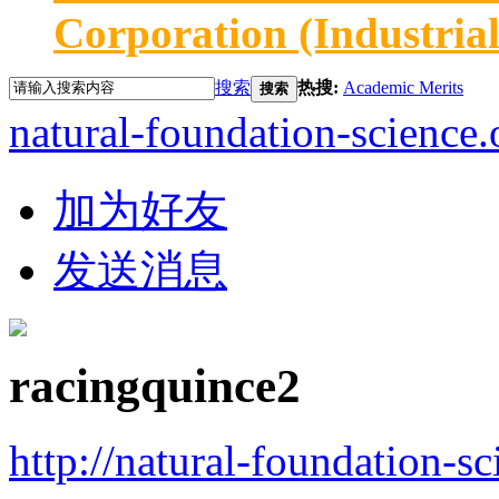
Corporation (Industria
搜索
热搜:
Academic Merits
搜索
natural-foundation-science.
加为好友
发送消息
racingquince2
http://natural-foundation-s