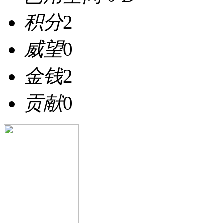
积分
2
威望
0
金钱
2
贡献
0