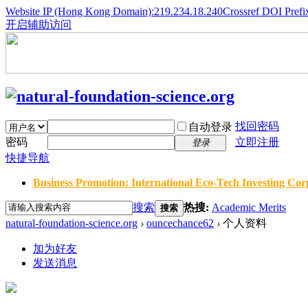
Website IP (Hong Kong Domain):219.234.18.240
Crossref DOI Prefi
开启辅助访问
找回密码
自动登录
密码
立即注册
登录
快捷导航
Business Promotion: International Eco-Tech Investing Corp
搜索
热搜:
Academic Merits
搜索
natural-foundation-science.org
›
ouncechance62
›
个人资料
加为好友
发送消息