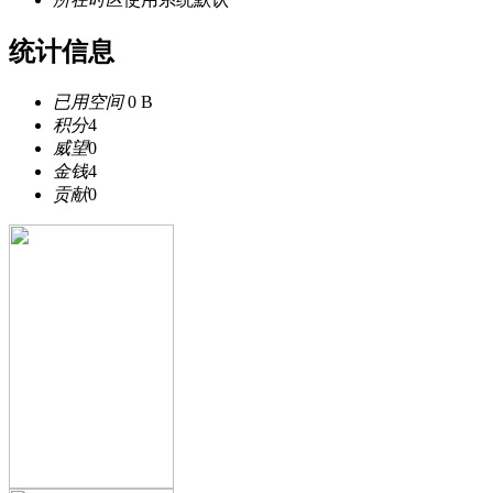
统计信息
已用空间
0 B
积分
4
威望
0
金钱
4
贡献
0