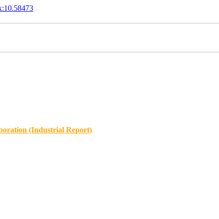
x:10.58473
oration (Industrial Report)