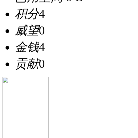
积分
4
威望
0
金钱
4
贡献
0