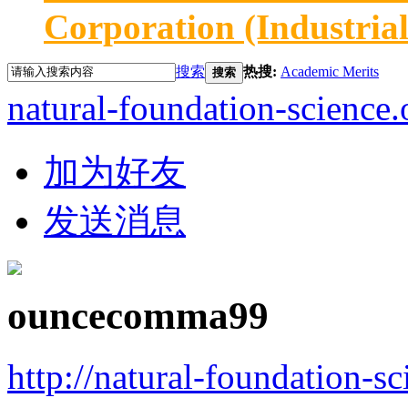
Corporation (Industria
搜索
热搜:
Academic Merits
搜索
natural-foundation-science.
加为好友
发送消息
ouncecomma99
http://natural-foundation-s