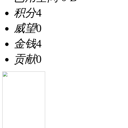
积分
4
威望
0
金钱
4
贡献
0