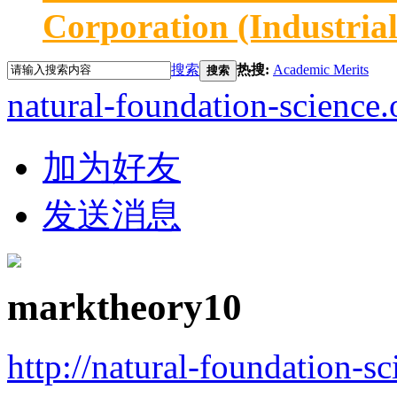
Corporation (Industria
搜索
热搜:
Academic Merits
搜索
natural-foundation-science.
加为好友
发送消息
marktheory10
http://natural-foundation-s