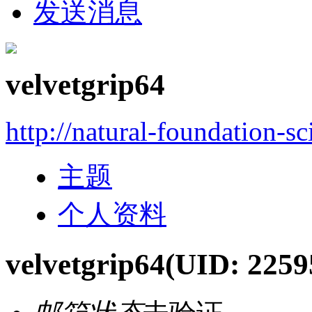
发送消息
velvetgrip64
http://natural-foundation-s
主题
个人资料
velvetgrip64
(UID: 2259