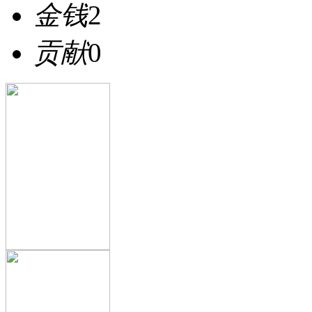
金钱
2
贡献
0