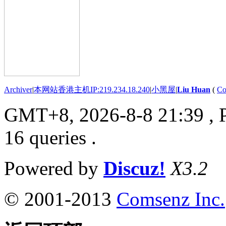
Archiver
|
本网站香港主机IP:219.234.18.240
|
小黑屋
|
Liu Huan
(
Co
GMT+8, 2026-8-8 21:39
, 
16 queries .
Powered by
Discuz!
X3.2
© 2001-2013
Comsenz Inc.