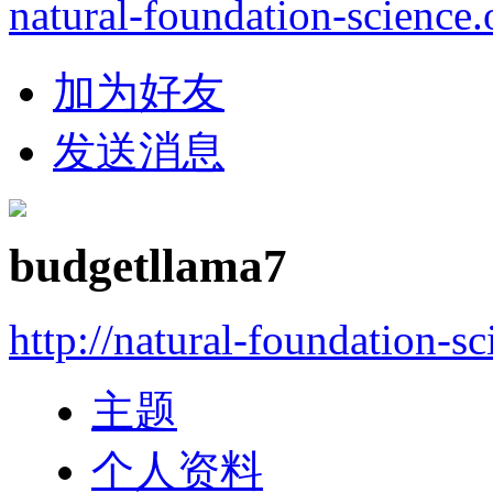
natural-foundation-science.
加为好友
发送消息
budgetllama7
http://natural-foundation-s
主题
个人资料