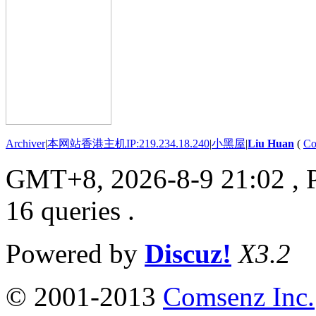
Archiver
|
本网站香港主机IP:219.234.18.240
|
小黑屋
|
Liu Huan
(
Co
GMT+8, 2026-8-9 21:02
, 
16 queries .
Powered by
Discuz!
X3.2
© 2001-2013
Comsenz Inc.