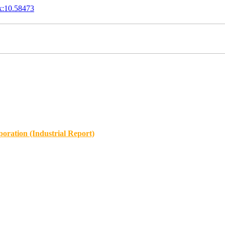
x:10.58473
oration (Industrial Report)