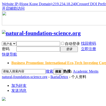
Website IP (Hong Kong Domain):219.234.18.240
Crossref DOI Prefi
开启辅助访问
找回密码
自动登录
密码
立即注册
登录
快捷导航
Business Promotion: International Eco-Tech Investing Corp
搜索
热搜:
Academic Merits
搜索
natural-foundation-science.org
›
IkariaDetox
›
个人资料
加为好友
发送消息