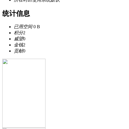
统计信息
已用空间
0 B
积分
2
威望
0
金钱
2
贡献
0