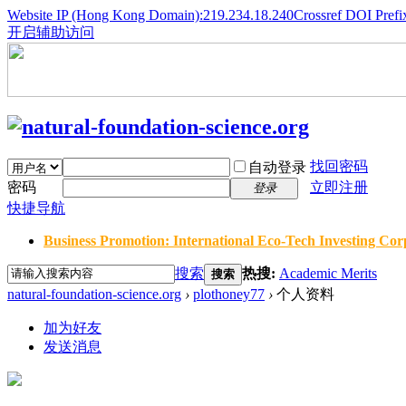
Website IP (Hong Kong Domain):219.234.18.240
Crossref DOI Prefi
开启辅助访问
找回密码
自动登录
密码
立即注册
登录
快捷导航
Business Promotion: International Eco-Tech Investing Corp
搜索
热搜:
Academic Merits
搜索
natural-foundation-science.org
›
plothoney77
›
个人资料
加为好友
发送消息