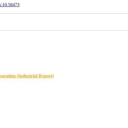
x:10.58473
oration (Industrial Report)