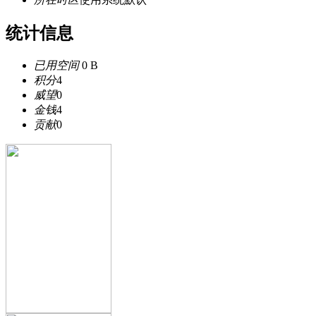
统计信息
已用空间
0 B
积分
4
威望
0
金钱
4
贡献
0