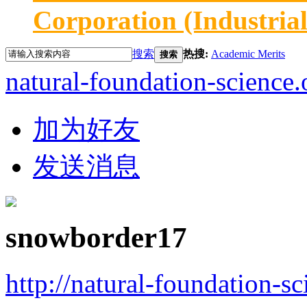
Corporation (Industria
搜索
热搜:
Academic Merits
搜索
natural-foundation-science.
加为好友
发送消息
snowborder17
http://natural-foundation-s