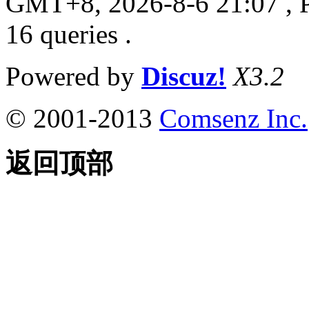
GMT+8, 2026-8-6 21:07
, 
16 queries .
Powered by
Discuz!
X3.2
© 2001-2013
Comsenz Inc.
返回顶部