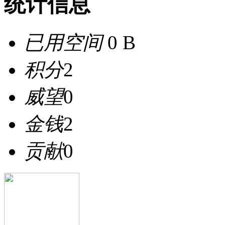
统计信息
已用空间
0 B
积分
2
威望
0
金钱
2
贡献
0