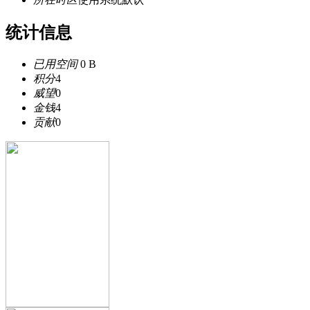
统计信息
已用空间
0 B
积分
4
威望
0
金钱
4
贡献
0