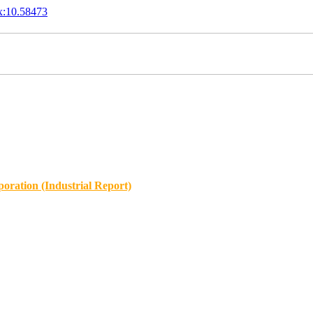
x:10.58473
oration (Industrial Report)