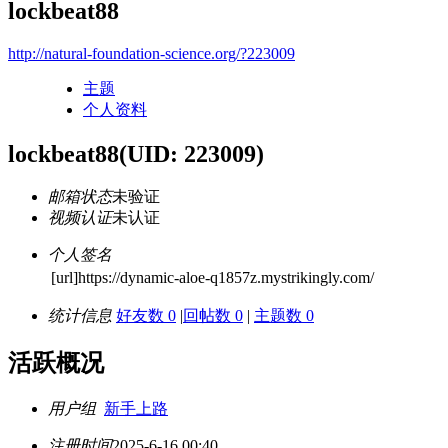
lockbeat88
http://natural-foundation-science.org/?223009
主题
个人资料
lockbeat88
(UID: 223009)
邮箱状态
未验证
视频认证
未认证
个人签名
[url]https://dynamic-aloe-q1857z.mystrikingly.com/
统计信息
好友数 0
|
回帖数 0
|
主题数 0
活跃概况
用户组
新手上路
注册时间
2025-6-16 00:40