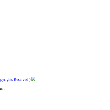
pyrights Reserved
)
s .