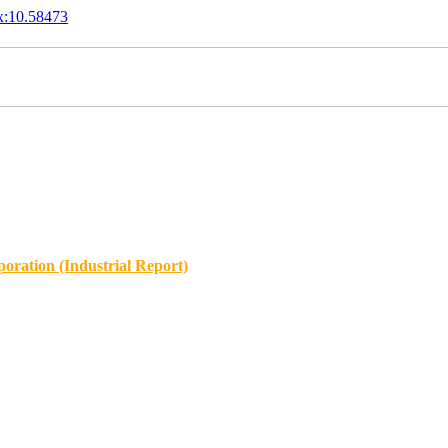
x:10.58473
oration (Industrial Report)