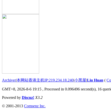
Archiver
|
本网站香港主机IP:219.234.18.240
|
小黑屋
|
Liu Huan
(
Co
GMT+8, 2026-8-6 19:15
, Processed in 0.096496 second(s), 16 querie
Powered by
Discuz!
X3.2
© 2001-2013
Comsenz Inc.