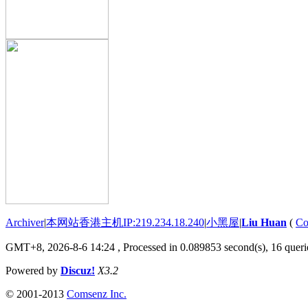
Archiver
|
本网站香港主机IP:219.234.18.240
|
小黑屋
|
Liu Huan
(
Co
GMT+8, 2026-8-6 14:24
, Processed in 0.089853 second(s), 16 querie
Powered by
Discuz!
X3.2
© 2001-2013
Comsenz Inc.