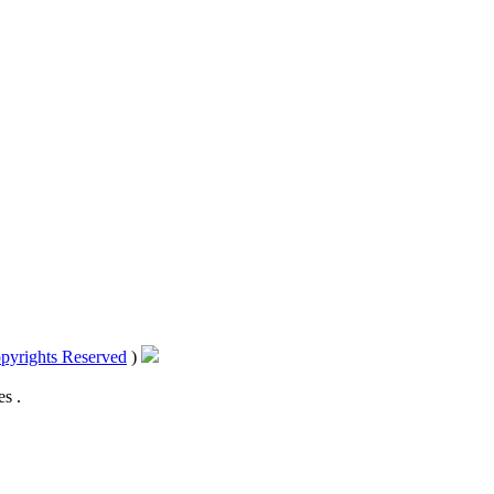
pyrights Reserved
)
s .