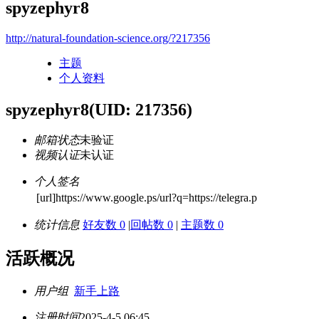
spyzephyr8
http://natural-foundation-science.org/?217356
主题
个人资料
spyzephyr8
(UID: 217356)
邮箱状态
未验证
视频认证
未认证
个人签名
[url]https://www.google.ps/url?q=https://telegra.p
统计信息
好友数 0
|
回帖数 0
|
主题数 0
活跃概况
用户组
新手上路
注册时间
2025-4-5 06:45