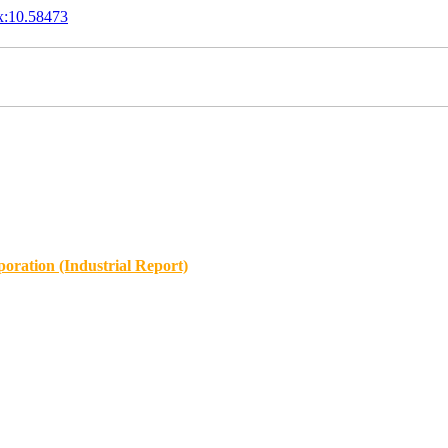
x:10.58473
oration (Industrial Report)