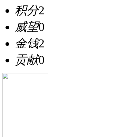
积分
2
威望
0
金钱
2
贡献
0