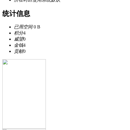
统计信息
已用空间
0 B
积分
4
威望
0
金钱
4
贡献
0