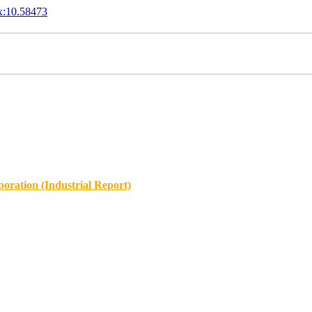
x:10.58473
oration (Industrial Report)