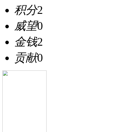
积分
2
威望
0
金钱
2
贡献
0