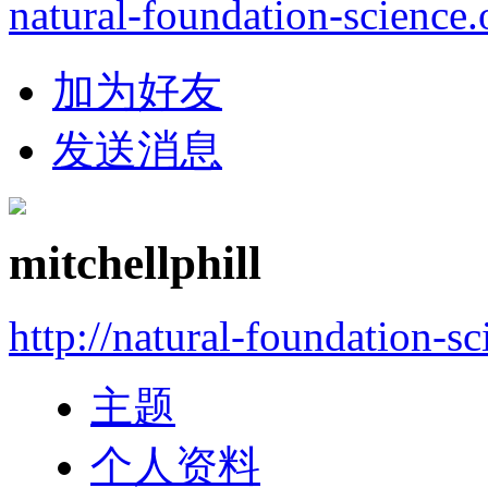
natural-foundation-science.
加为好友
发送消息
mitchellphill
http://natural-foundation-s
主题
个人资料