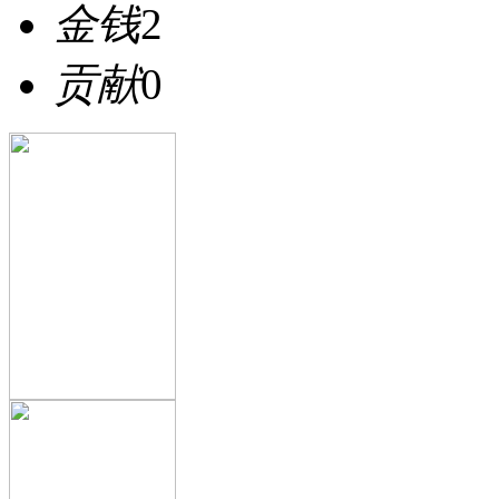
金钱
2
贡献
0