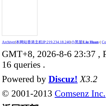
Archiver
|
本网站香港主机IP:219.234.18.240
|
小黑屋
|
Liu Huan
(
Co
GMT+8, 2026-8-6 23:37
, 
16 queries .
Powered by
Discuz!
X3.2
© 2001-2013
Comsenz Inc.