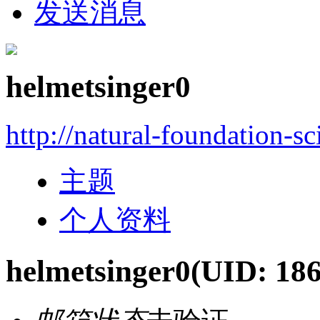
发送消息
helmetsinger0
http://natural-foundation-s
主题
个人资料
helmetsinger0
(UID: 18