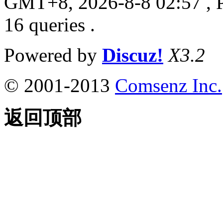
GMT+8, 2026-8-8 02:57
, 
16 queries .
Powered by
Discuz!
X3.2
© 2001-2013
Comsenz Inc.
返回顶部