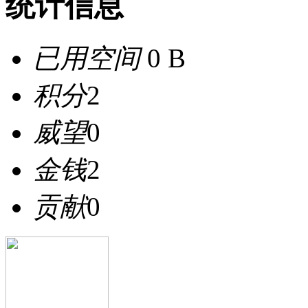
统计信息
已用空间
0 B
积分
2
威望
0
金钱
2
贡献
0