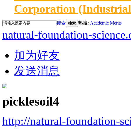
Corporation (Industria
搜索
热搜:
Academic Merits
搜索
natural-foundation-science.
加为好友
发送消息
picklesoil4
http://natural-foundation-s