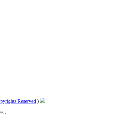
pyrights Reserved
)
s .