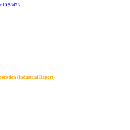
x:10.58473
oration (Industrial Report)