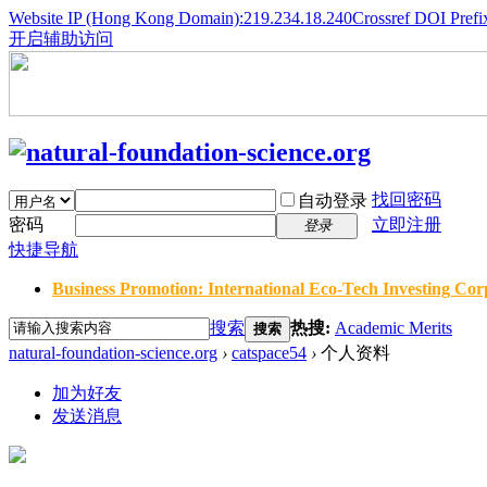
Website IP (Hong Kong Domain):219.234.18.240
Crossref DOI Prefi
开启辅助访问
找回密码
自动登录
密码
立即注册
登录
快捷导航
Business Promotion: International Eco-Tech Investing Corp
搜索
热搜:
Academic Merits
搜索
natural-foundation-science.org
›
catspace54
›
个人资料
加为好友
发送消息