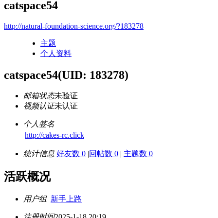
catspace54
http://natural-foundation-science.org/?183278
主题
个人资料
catspace54
(UID: 183278)
邮箱状态
未验证
视频认证
未认证
个人签名
http://cakes-rc.click
统计信息
好友数 0
|
回帖数 0
|
主题数 0
活跃概况
用户组
新手上路
注册时间
2025-1-18 20:19