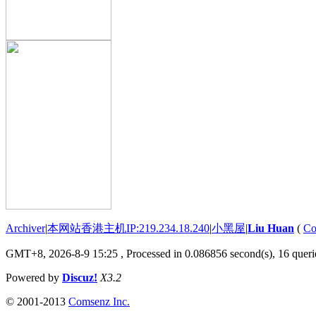
Archiver
|
本网站香港主机IP:219.234.18.240
|
小黑屋
|
Liu Huan
(
Co
GMT+8, 2026-8-9 15:25
, Processed in 0.086856 second(s), 16 querie
Powered by
Discuz!
X3.2
© 2001-2013
Comsenz Inc.