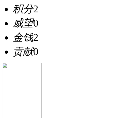
积分
2
威望
0
金钱
2
贡献
0