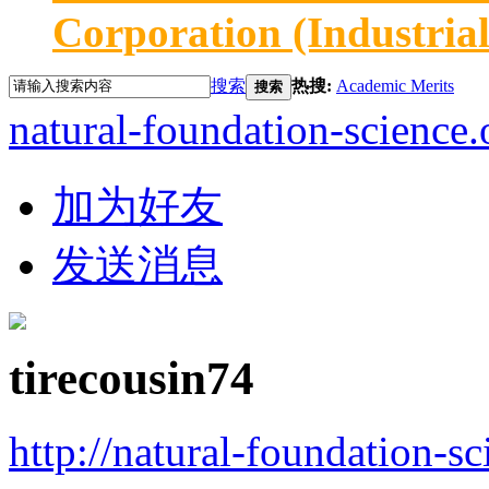
Corporation (Industria
搜索
热搜:
Academic Merits
搜索
natural-foundation-science.
加为好友
发送消息
tirecousin74
http://natural-foundation-s