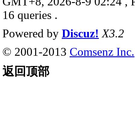
GMT+8, 2026-8-9 02:24
, 
16 queries .
Powered by
Discuz!
X3.2
© 2001-2013
Comsenz Inc.
返回顶部