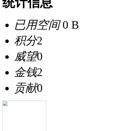
统计信息
已用空间
0 B
积分
2
威望
0
金钱
2
贡献
0