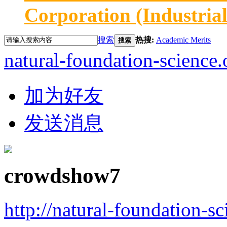
Corporation (Industria
搜索
热搜:
Academic Merits
搜索
natural-foundation-science.
加为好友
发送消息
crowdshow7
http://natural-foundation-s