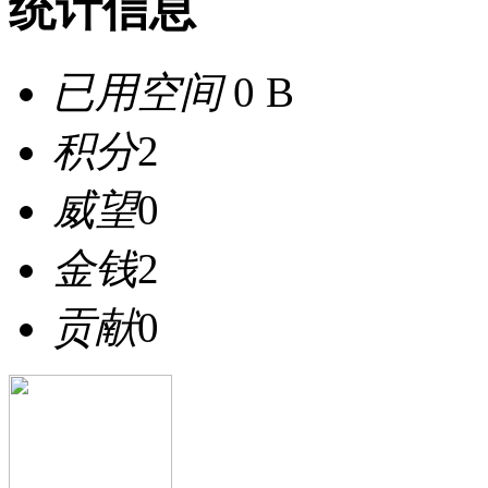
统计信息
已用空间
0 B
积分
2
威望
0
金钱
2
贡献
0