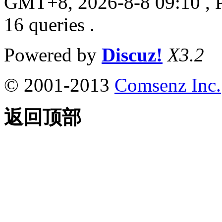
GMT+8, 2026-8-8 09:10
, 
16 queries .
Powered by
Discuz!
X3.2
© 2001-2013
Comsenz Inc.
返回顶部