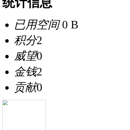
统计信息
已用空间
0 B
积分
2
威望
0
金钱
2
贡献
0