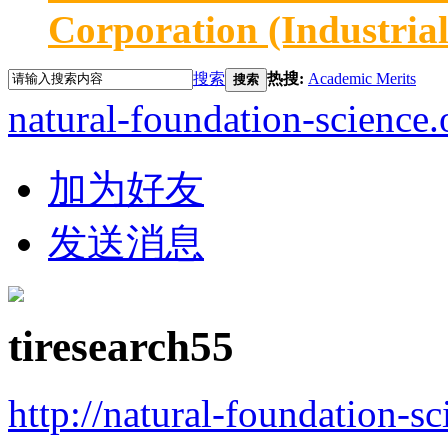
Corporation (Industria
搜索
热搜:
Academic Merits
搜索
natural-foundation-science.
加为好友
发送消息
tiresearch55
http://natural-foundation-s