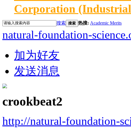
Corporation (Industria
搜索
热搜:
Academic Merits
搜索
natural-foundation-science.
加为好友
发送消息
crookbeat2
http://natural-foundation-s