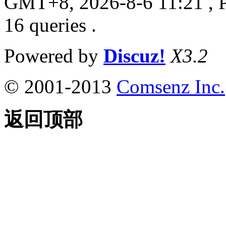
GMT+8, 2026-8-6 11:21
, 
16 queries .
Powered by
Discuz!
X3.2
© 2001-2013
Comsenz Inc.
返回顶部