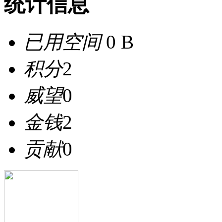
统计信息
已用空间
0 B
积分
2
威望
0
金钱
2
贡献
0