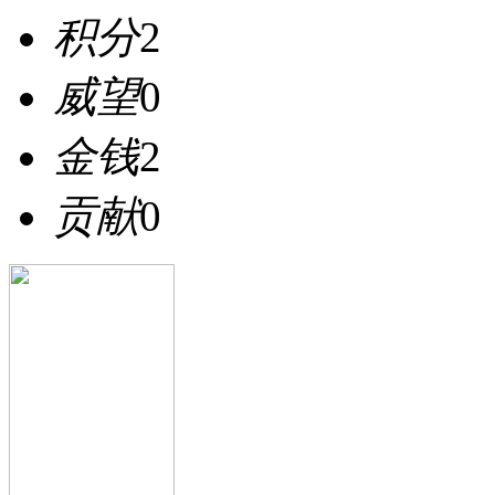
积分
2
威望
0
金钱
2
贡献
0