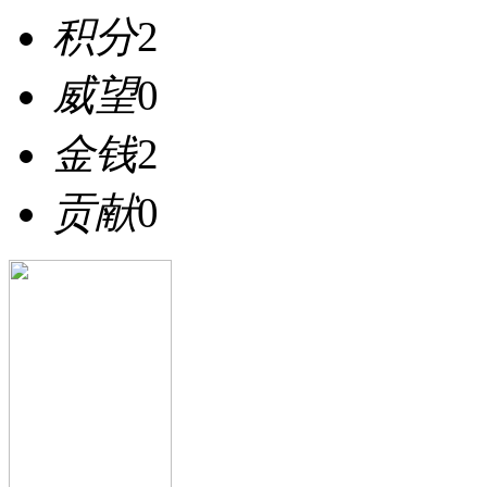
积分
2
威望
0
金钱
2
贡献
0