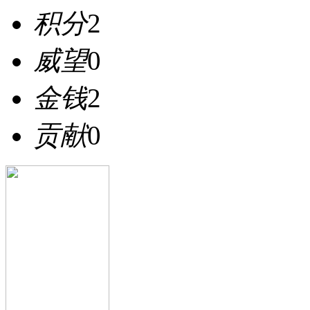
积分
2
威望
0
金钱
2
贡献
0