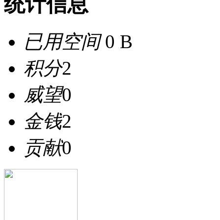
统计信息
已用空间
0 B
积分
2
威望
0
金钱
2
贡献
0