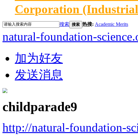
Corporation (Industria
搜索
热搜:
Academic Merits
搜索
natural-foundation-science.
加为好友
发送消息
childparade9
http://natural-foundation-s