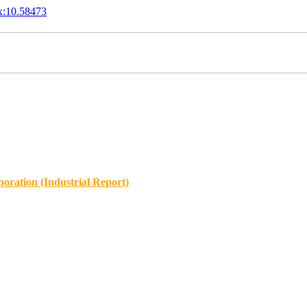
x:10.58473
oration (Industrial Report)