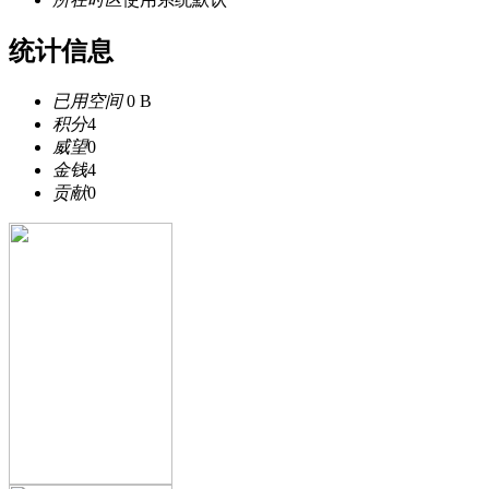
统计信息
已用空间
0 B
积分
4
威望
0
金钱
4
贡献
0