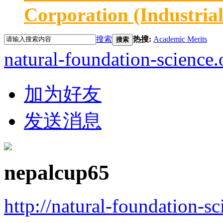
Corporation (Industria
搜索
热搜:
Academic Merits
搜索
natural-foundation-science.
加为好友
发送消息
nepalcup65
http://natural-foundation-s