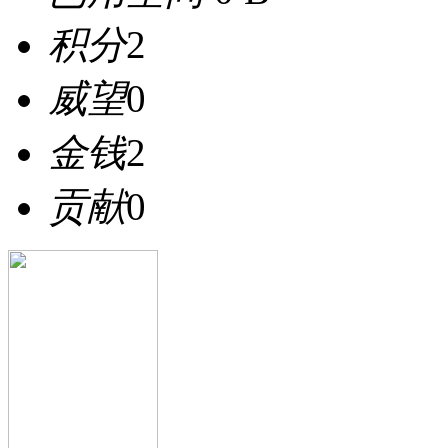
积分
2
威望
0
金钱
2
贡献
0