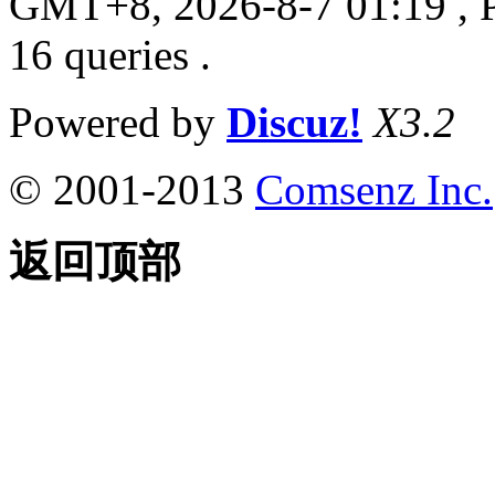
GMT+8, 2026-8-7 01:19
, 
16 queries .
Powered by
Discuz!
X3.2
© 2001-2013
Comsenz Inc.
返回顶部