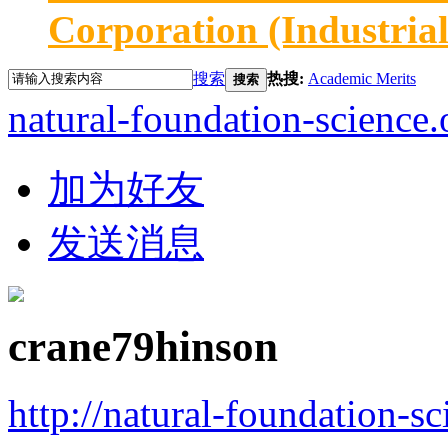
Corporation (Industria
搜索
热搜:
Academic Merits
搜索
natural-foundation-science.
加为好友
发送消息
crane79hinson
http://natural-foundation-s