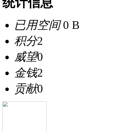
统计信息
已用空间
0 B
积分
2
威望
0
金钱
2
贡献
0