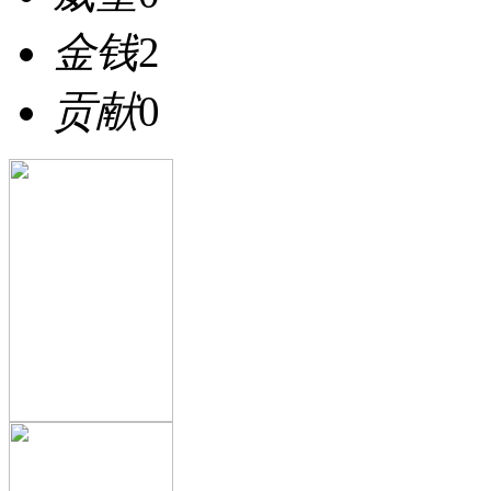
金钱
2
贡献
0