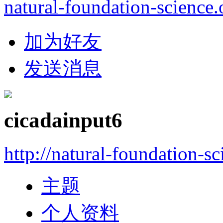
natural-foundation-science.
加为好友
发送消息
cicadainput6
http://natural-foundation-s
主题
个人资料