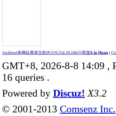
Archiver
|
本网站香港主机IP:219.234.18.240
|
小黑屋
|
Liu Huan
(
Co
GMT+8, 2026-8-8 14:09
, 
16 queries .
Powered by
Discuz!
X3.2
© 2001-2013
Comsenz Inc.