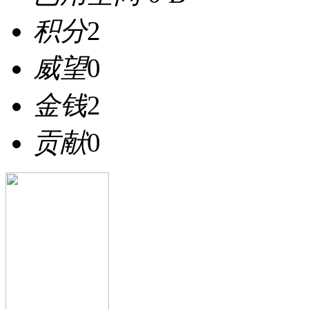
积分
2
威望
0
金钱
2
贡献
0