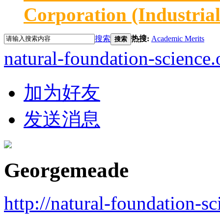
Corporation (Industria
搜索
热搜:
Academic Merits
搜索
natural-foundation-science.
加为好友
发送消息
Georgemeade
http://natural-foundation-s