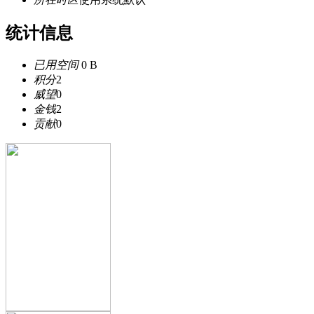
统计信息
已用空间
0 B
积分
2
威望
0
金钱
2
贡献
0