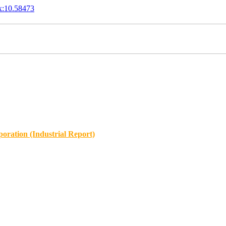
x:10.58473
oration (Industrial Report)