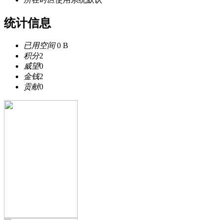
统计信息
已用空间
0 B
积分
2
威望
0
金钱
2
贡献
0