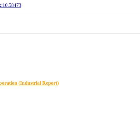
x:10.58473
oration (Industrial Report)